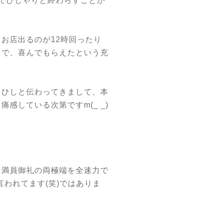
でぴしゃりと終わらすことが
お店出るのが12時回ったり
とで、喜んでもらえたという充
しひしと伝わってきまして、本
感している次第ですm(_ _)
と満員御礼の両極端を全速力で
われてます(笑)ではありま
。