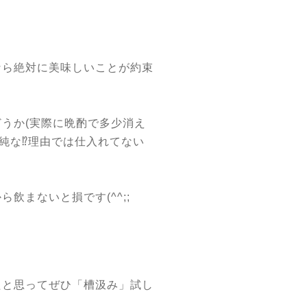
なら絶対に美味しいことが約束
うか(実際に晩酌で多少消え
純な⁉︎理由では仕入れてない
飲まないと損です(^^;;
たと思ってぜひ「槽汲み」試し