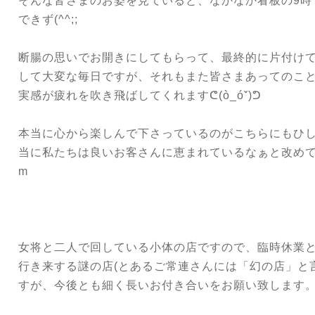
そんな皆さまのお姿を見ていると、なかなか看板の9時
できず(^^;;
断腸の思いでお開きにしてもらって、最終的に片付けて
して大変な毎日ですが、それもまた皆さまあってのこ
実感が疲れを吹き飛ばしてくれますᕦ(ò_óˇ)ᕤ
本当に心から楽しんで下さっているのがこちらにもひ
当に私たちは良いお客さんに恵まれているなぁと改めて痛
m
女将と二人で回している小体の店ですので、臨時休業
行き来する謎の店(とあるご常連さんには「幻の店」と言
すが、今後とも細く長いお付き合いをお願い致します