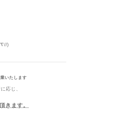
//)
休業いたします
請に応じ、
頂きます。