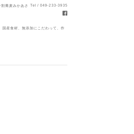
Tel / 049-233-3935
十割蕎麦みかあさ
、国産食材、無添加にこだわって、作