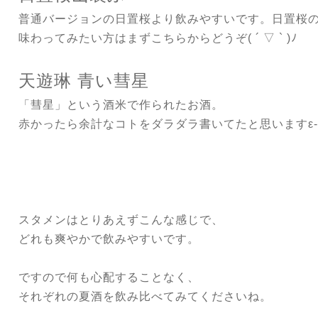
普通バージョンの日置桜より飲みやすいです。日置桜
味わってみたい方はまずこちらからどうぞ( ´ ▽ ` )ﾉ
天遊琳 青い彗星
「彗星」という酒米で作られたお酒。
赤かったら余計なコトをダラダラ書いてたと思いますε-(´∀
スタメンはとりあえずこんな感じで、
どれも爽やかで飲みやすいです。
ですので何も心配することなく、
それぞれの夏酒を飲み比べてみてくださいね。