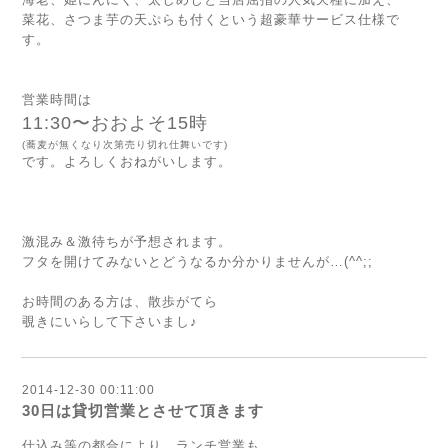
菜花、さつま芋の天ぷらも付くという超豪華サービス仕様で
す。
営業時間は
11:30〜おおよそ15時
(蕎麦が無くなり次第売り切れ仕舞いです)
です。よろしくおねがいします。
激混み＆激待ちが予想されます。
フタを開けてみないとどうなるか分かりませんが…(^^;;
お時間のある方は、散歩がてら
覗きにいらして下さいまし♪
2014-12-30 00:11:00
30日は貸切営業とさせて頂きます
仕込み等の都合により、ランチ営業も