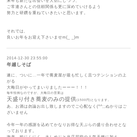
来年も新たな出会いを大切にしつつ、
ご常連さんとの信頼関係も更に深めていけるよう
努力と研鑽を重ねていきたいと思います。
それでは,
良いお年をお迎え下さいませm(_ _)m
2014-12-30 23:55:00
年越しそば
遂に、ついに…一年で蕎麦屋が最も忙しく且つテンションの上
がる
大晦日がやってまいりましたーーー！！！
毎年恒例なのですが、大晦日の営業は
天盛り付き蕎麦のみの提供
(1500円)
となります。
あ、お酒は勿論お出し致しますのでご心配なく(^^;;ぬかりはご
ざいません
今年一年の感謝を込めてかなりお得な天ぷらの盛り合わせとな
っております。
海老、姫にんにく、太しめじ
と当店屈指の人気天種に加え、