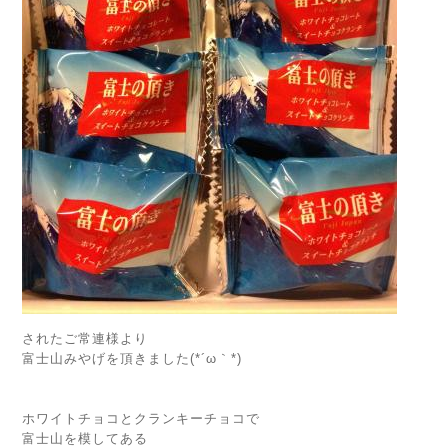
されたご常連様より
富士山みやげを頂きました(*´ω｀*)ゞ
ホワイトチョコとクランキーチョコで
富士山を模してある