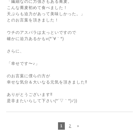
「繊細なのに力強さもある蕎麦。
こんな蕎麦初めて食べました！
天ぷらも迫力があって美味しかった。」
とのお言葉を頂きました！
ウチのアスパラは太っといですので
確かに迫力あるかもv(*´∀｀*)
さらに、
「幸せです〜♪」
のお言葉に僕らの方が
幸せな気分＆大いなる元気を頂きました‼
ありがとうございます‼
是非またいらして下さい(*´▽｀*)ﾉ))
1
2
»