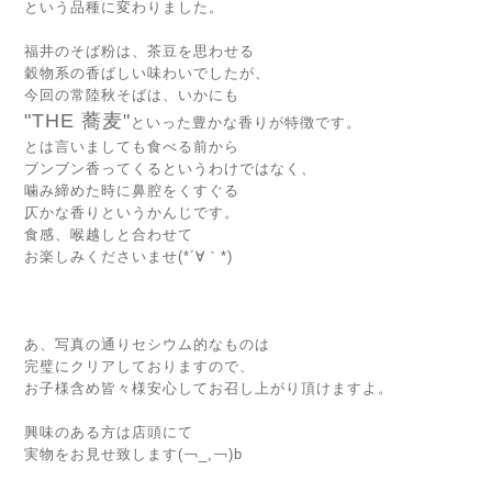
という品種に変わりました。
福井のそば粉は、茶豆を思わせる
穀物系の香ばしい味わいでしたが、
今回の常陸秋そばは、いかにも
"THE 蕎麦"
といった豊かな香りが特徴です。
とは言いましても食べる前から
ブンブン香ってくるというわけではなく、
噛み締めた時に鼻腔をくすぐる
仄かな香りというかんじです。
食感、喉越しと合わせて
お楽しみくださいませ(*´∀｀*)
あ、写真の通りセシウム的なものは
完璧にクリアしておりますので、
お子様含め皆々様安心してお召し上がり頂けますよ。
興味のある方は店頭にて
実物をお見せ致します(￢_,￢)b