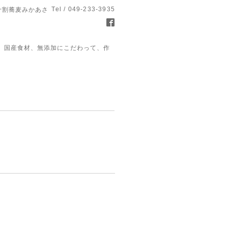
Tel / 049-233-3935
十割蕎麦みかあさ
、国産食材、無添加にこだわって、作