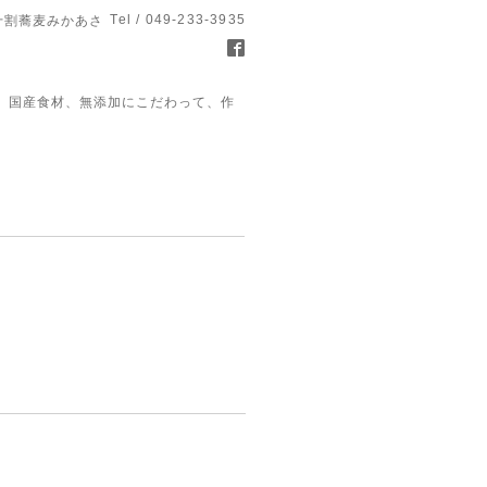
Tel / 049-233-3935
十割蕎麦みかあさ
、国産食材、無添加にこだわって、作