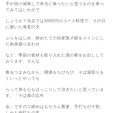
手が掛け値無しで本当に食べたいと思うものを食べ
てみてはいかがで
しょうか？当店では3000円のコース料理で、その日
に捌いた海老の天
ぷらをはじめ、締めたての自家製〆鯖をメインにし
た刺身盛り合わせ
など、季節の食材も取り入れた酒の肴をお出しして
おります。そんな
肴をつまみながら、燗酒をちびちび、そば湯割りを
くいっとやっても
らって身も心もほっこりして頂きたいと思っていま
す。「そば屋の忘年
会」ですので締めはもちろん蕎麦、手打ちの十割、
しかも細打ちの富