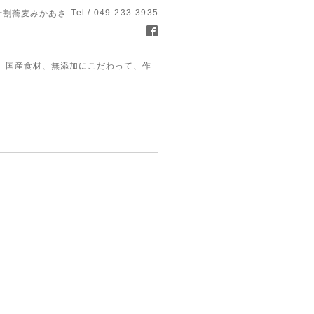
Tel / 049-233-3935
十割蕎麦みかあさ
、国産食材、無添加にこだわって、作