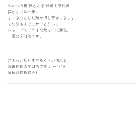
☆いづみ橋 秋とんぼ 雄町山廃純米
仄かな甘味の後に
すっきりとした酸が押し寄せてきます。
その酸もすぐにサッと引いて、
シャープでドライな飲み口に変化。
一番の辛口酒です。
スカっと切れすぎるくらい切れる、
関東屈指の辛口酒ですよ〜(^-^)/
泉橋酒造株式会社