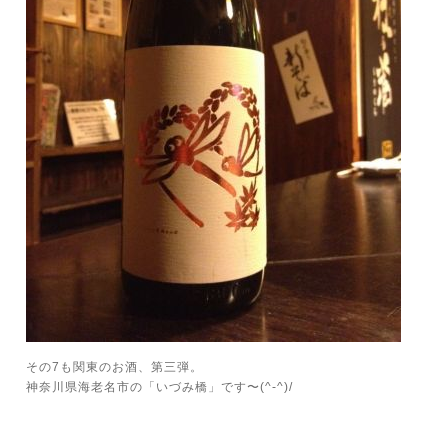
その7も関東のお酒、第三弾。
神奈川県海老名市の「いづみ橋」です〜(^-^)/