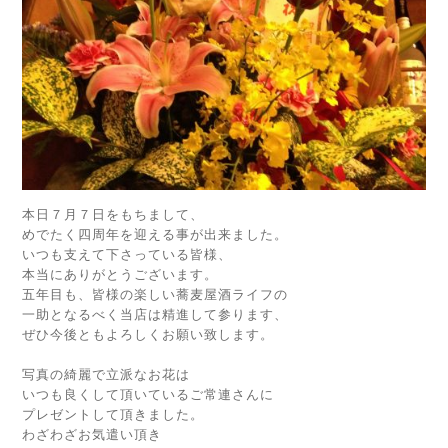
本日７月７日をもちまして、
めでたく四周年を迎える事が出来ました。
いつも支えて下さっている皆様、
本当にありがとうございます。
五年目も、皆様の楽しい蕎麦屋酒ライフの
一助となるべく当店は精進して参ります、
ぜひ今後ともよろしくお願い致します。
写真の綺麗で立派なお花は
いつも良くして頂いているご常連さんに
プレゼントして頂きました。
わざわざお気遣い頂き