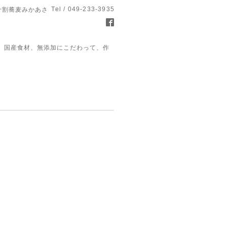
Tel / 049-233-3935
十割蕎麦みかあさ
、国産食材、無添加にこだわって、作