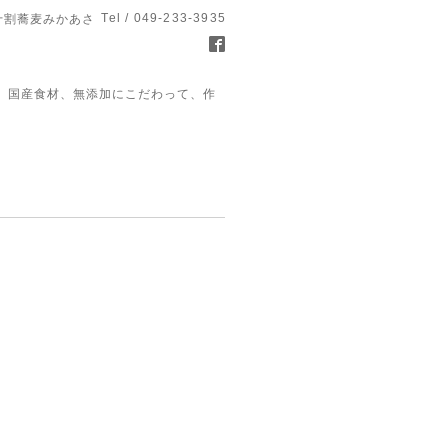
Tel / 049-233-3935
十割蕎麦みかあさ
、国産食材、無添加にこだわって、作