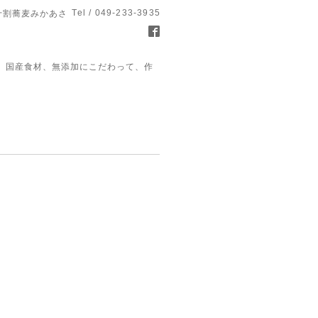
Tel / 049-233-3935
十割蕎麦みかあさ
、国産食材、無添加にこだわって、作