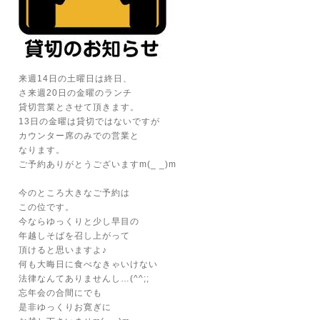
来週14日の土曜日は終日、
さ来週20日の金曜のランチ
貸切営業とさせて頂きます。
13日の金曜は貸切ではないですが
カウンター席のみでの営業と
なります。
ご予約ありがとうございますm(_ _)m
今のところ大きなご予約は
この位です。
今ならゆっくりと少し早目の
年越しそばを召し上がって
頂けると思いますよ♪
何も大晦日に食べなきゃいけない
法律なんてありませんし…(^^;;
忘年会の合間にでも
是非ゆっくりお寛ぎに