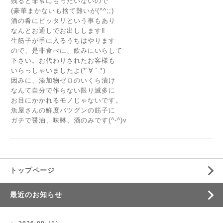
残ると非常にもったいないので
(豪華まかないも捨て難いが(^^;;)
酒の肴にピッタリという事もあり
なんとお通しでお出しします‼
生筋子が手に入るうちはやります
ので、是非食べに、飲みにいらして
下さい。お代わりされたお客様も
いらっしゃいましたよ(*´∀｀*)
因みに、添加物ゼロのいくら漬け
なんて自分で作らない限り滅多に
お目にかかれるモノじゃないです。
魚屋さんの鮮度バツグンの筋子に
ガチで醤油、味醂、酒のみです(^-^)v
トップページ
最近のお知らせ