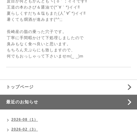
皮目が何ともかんともヽ(´o｀；イイです‼
王道の本わさび＆醤油で(*´∀｀*)イイ‼
夏らしくすだち＆塩もまた(人ﾟ∀ﾟ*)イイ‼
暑くても燗酒が進みます(^^;;
長崎産の脂の乗った穴子です。
丁寧に手間暇かけて下処理しましたので
臭みもなく食べ良いと思います。
もちろん天ぷらにも致しますので、
何でもおっしゃって下さいませm(_ _)m
トップページ
最近のお知らせ
2026-08（1）
2026-02（3）