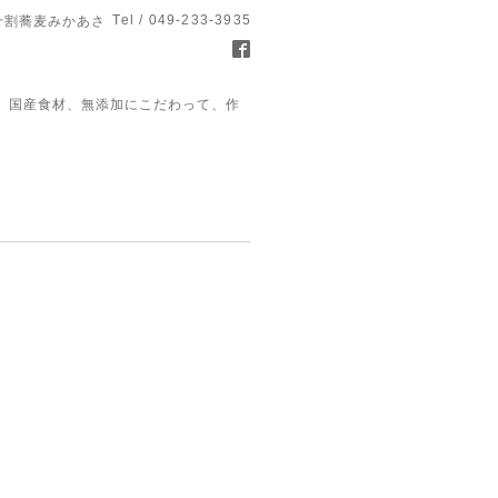
Tel / 049-233-3935
十割蕎麦みかあさ
、国産食材、無添加にこだわって、作