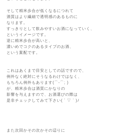
そして精米歩合が低くなるにつれて
酒質はより繊細で透明感のあるものに
なります。
すっきりとして飲みやすいお酒になっていく、
というイメージです。
逆に精米歩合が高いと、
濃いめでコクのあるタイプのお酒、
という案配です。
これはあくまで目安としての話ですので、
例外なく絶対にそうなるわけではなく、
もちろん例外もあります(⌒-⌒; )
が、精米歩合は酒質にかなりの
影響を与えますので、お酒選びの際は
是非チェックしてみて下さい( ´ ▽ ` )ﾉ
また次回かその次かその辺りに