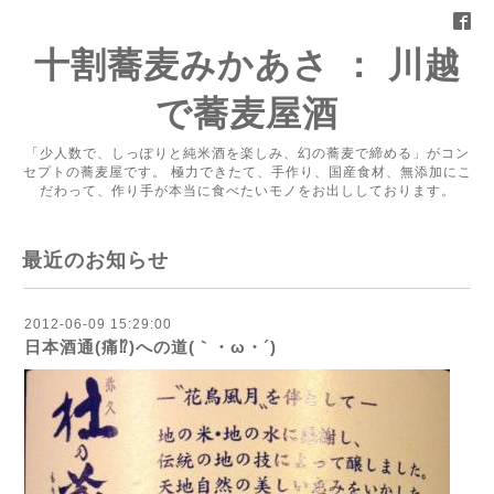
十割蕎麦みかあさ ： 川越
で蕎麦屋酒
「少人数で、しっぽりと純米酒を楽しみ、幻の蕎麦で締める」がコン
セプトの蕎麦屋です。 極力できたて、手作り、国産食材、無添加にこ
だわって、作り手が本当に食べたいモノをお出ししております。
最近のお知らせ
2012-06-09 15:29:00
日本酒通(痛⁉)への道(｀・ω・´)ゞ