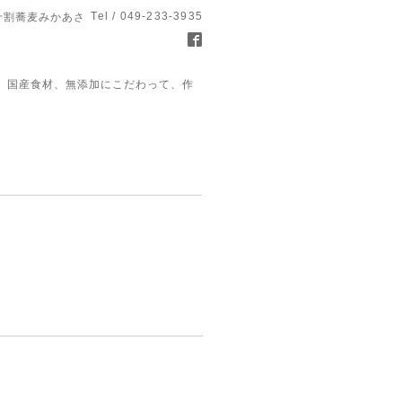
Tel / 049-233-3935
十割蕎麦みかあさ
、国産食材、無添加にこだわって、作