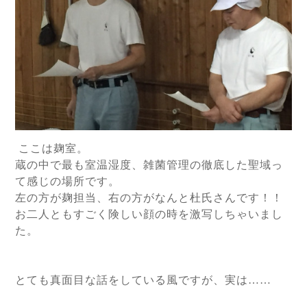
ここは麹室。
蔵の中で最も室温湿度、雑菌管理の徹底した聖域っ
て感じの場所です。
左の方が麹担当、右の方がなんと杜氏さんです！！
お二人ともすごく険しい顔の時を激写しちゃいまし
た。
とても真面目な話をしている風ですが、実は……