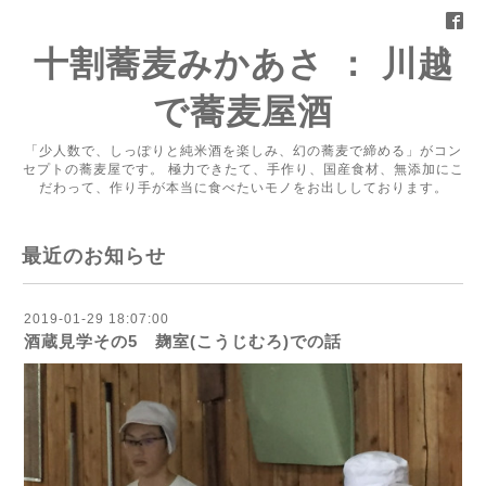
十割蕎麦みかあさ ： 川越
で蕎麦屋酒
「少人数で、しっぽりと純米酒を楽しみ、幻の蕎麦で締める」がコン
セプトの蕎麦屋です。 極力できたて、手作り、国産食材、無添加にこ
だわって、作り手が本当に食べたいモノをお出ししております。
最近のお知らせ
2019-01-29 18:07:00
酒蔵見学その5 麹室(こうじむろ)での話