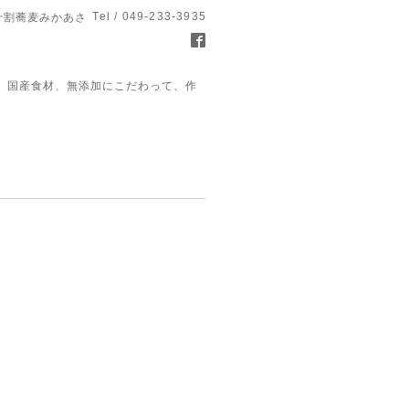
Tel / 049-233-3935
十割蕎麦みかあさ
、国産食材、無添加にこだわって、作