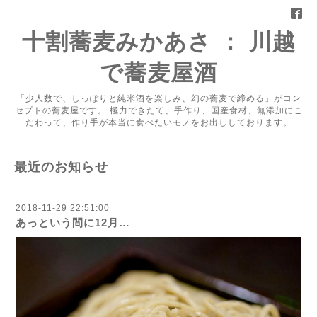
十割蕎麦みかあさ ： 川越
で蕎麦屋酒
「少人数で、しっぽりと純米酒を楽しみ、幻の蕎麦で締める」がコン
セプトの蕎麦屋です。 極力できたて、手作り、国産食材、無添加にこ
だわって、作り手が本当に食べたいモノをお出ししております。
最近のお知らせ
2018-11-29 22:51:00
あっという間に12月…