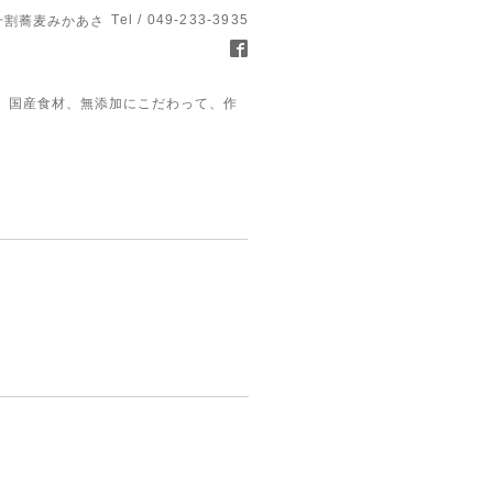
Tel / 049-233-3935
十割蕎麦みかあさ
、国産食材、無添加にこだわって、作