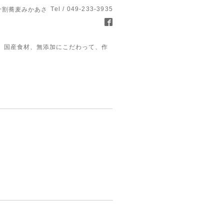
Tel / 049-233-3935
十割蕎麦みかあさ
、国産食材、無添加にこだわって、作