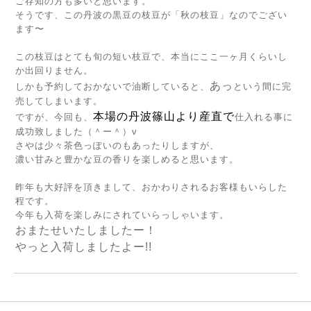
ご存知の方も多いと思います。
そうです、この丹波の黒豆の枝豆が「秋の枝豆」なのでござい
ます〜
この枝豆はとても旬の短い枝豆で、本当にここ一ヶ月くらいし
か出回りません。
あっ
しかも予約しておかないで油断していると、
という間に完
売してしまいます。
本場の丹波篠山より産直で
ですが、今回も、
仕入れる事に
成功致しました（＾ー＾）v
さやは少々茶色っぽいのもあったりしますが、
濃い甘みと豊かな豆の香りを楽しめると思います。
昨年も大好評を頂きまして、おかわりされるお客様もいらした
程です。
今年も入荷を楽しみにされていらっしゃいます。
おまたせいたしましたー！
やっと入荷しましたよー!!