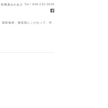
Tel / 049-233-3935
十割蕎麦みかあさ
、国産食材、無添加にこだわって、作