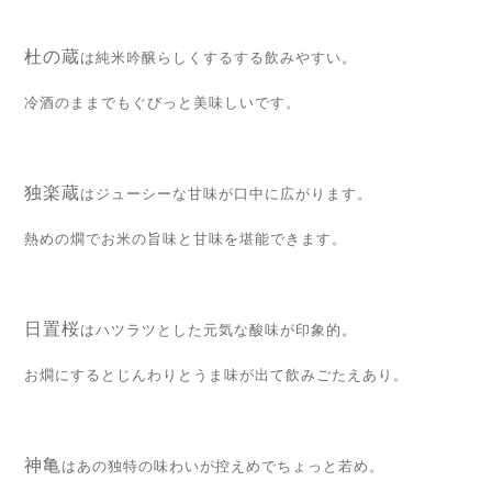
杜の蔵
は純米吟醸らしくするする飲みやすい。
冷酒のままでもぐびっと美味しいです。
独楽蔵
はジューシーな甘味が口中に広がります。
熱めの燗でお米の旨味と甘味を堪能できます。
日置桜
はハツラツとした元気な酸味が印象的。
お燗にするとじんわりとうま味が出て飲みごたえあり。
神亀
はあの独特の味わいが控えめでちょっと若め。