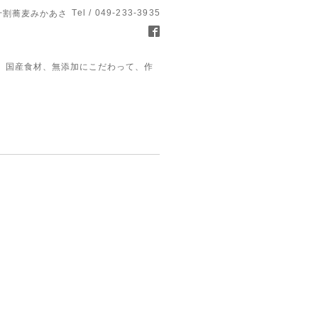
Tel / 049-233-3935
十割蕎麦みかあさ
、国産食材、無添加にこだわって、作