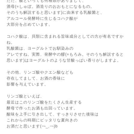
ただ、酸といっても何種類かありまして、
酒母(=しゅぼ。酒造りのおおもとになるもの。
そのうち解説すると思います)に由来する乳酸菌と、
アルコール発酵時に生じるコハク酸が
大部分を占めています。
コハク酸は、貝類に含まれる旨味成分としての方が有名ですか
ね。
乳酸菌は、ヨーグルトでお馴染みの
アレですね。実際、発酵中の醪(=もろみ。そのうち解説すると
思います)はヨーグルトのような甘酸っぱい香りがしますよ。
その他、リンゴ酸やクエン酸なども
存在してまして、お酒の香味に
影響を与えています。
リンゴ酸といえば、
最近はこのリンゴ酸をたくさん生産する
酵母で作ったお酒も出回っています。
酸味を上手に引き出して、すっきりさせた後味は
これからの時期にピッタリな夏向きの
お酒だと思います(￢_,￢)b