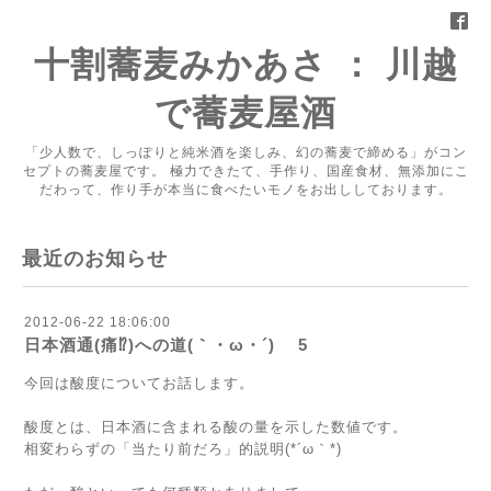
十割蕎麦みかあさ ： 川越
で蕎麦屋酒
「少人数で、しっぽりと純米酒を楽しみ、幻の蕎麦で締める」がコン
セプトの蕎麦屋です。 極力できたて、手作り、国産食材、無添加にこ
だわって、作り手が本当に食べたいモノをお出ししております。
最近のお知らせ
2012-06-22 18:06:00
日本酒通(痛⁉)への道(｀・ω・´)ゞ 5
今回は酸度についてお話します。
酸度とは、日本酒に含まれる酸の量を示した数値です。
相変わらずの「当たり前だろ」的説明(*´ω｀*)ゞ