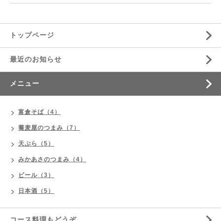
トップページ
最近のお知らせ
メニュー
富倉そば（4）
蕎麦屋のつまみ（7）
天ぷら（5）
みかあさのつまみ（4）
ビール（3）
日本酒（5）
コース料理もどうぞ