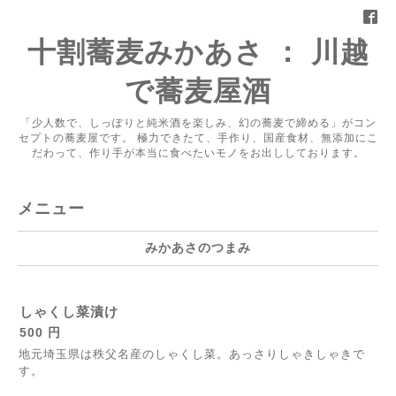
十割蕎麦みかあさ ： 川越
で蕎麦屋酒
「少人数で、しっぽりと純米酒を楽しみ、幻の蕎麦で締める」がコン
セプトの蕎麦屋です。 極力できたて、手作り、国産食材、無添加にこ
だわって、作り手が本当に食べたいモノをお出ししております。
メニュー
みかあさのつまみ
しゃくし菜漬け
500 円
地元埼玉県は秩父名産のしゃくし菜。あっさりしゃきしゃきで
す。