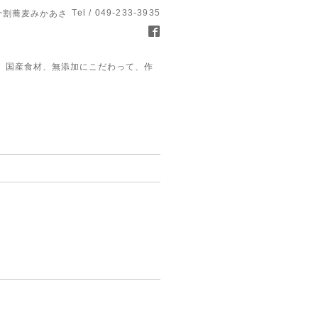
Tel / 049-233-3935
十割蕎麦みかあさ
、国産食材、無添加にこだわって、作