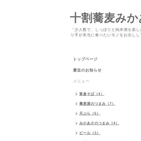
十割蕎麦みか
「少人数で、しっぽりと純米酒を楽し
り手が本当に食べたいモノをお出しし
トップページ
最近のお知らせ
メニュー
富倉そば（4）
蕎麦屋のつまみ（7）
天ぷら（5）
みかあさのつまみ（4）
ビール（3）